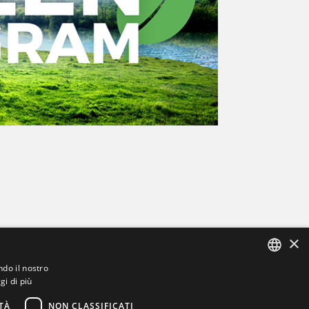
×
ndo il nostro
l - P.I.
gi di più
ITALIAN
ENGLISH
TÀ
NON CLASSIFICATI