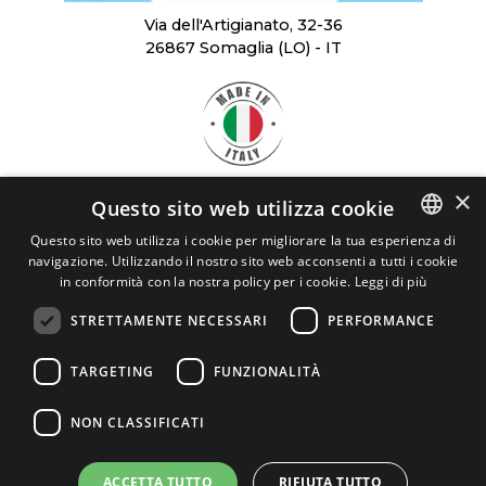
Via dell'Artigianato, 32-36
26867 Somaglia (LO) - IT
×
Questo sito web utilizza cookie
SCARICA
LA BROCHURE
Questo sito web utilizza i cookie per migliorare la tua esperienza di
navigazione. Utilizzando il nostro sito web acconsenti a tutti i cookie
ITALIAN
CRYO SERVICE
in conformità con la nostra policy per i cookie.
Leggi di più
ENGLISH
STRETTAMENTE NECESSARI
PERFORMANCE
Cryo Service Srl - P.I. 03898120963
REA: LO - 1454309
TARGETING
FUNZIONALITÀ
cryoservice@legalmail.it
Privacy
NON CLASSIFICATI
ACCETTA TUTTO
RIFIUTA TUTTO