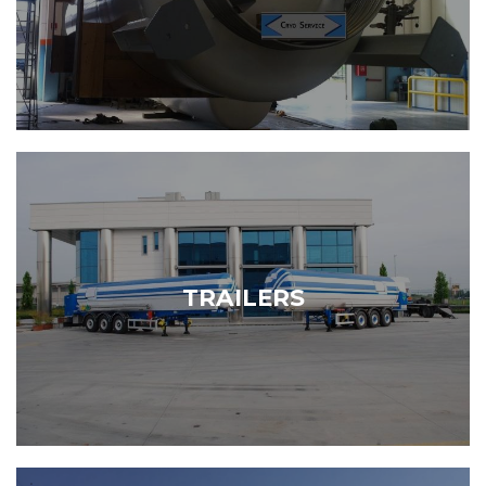
CONTAINERS
VEICOLI BATTERIA
VEICOLI CISTERNA
CRYO FLOW
VAPORIZZATORI
TRAILERS
PIPING