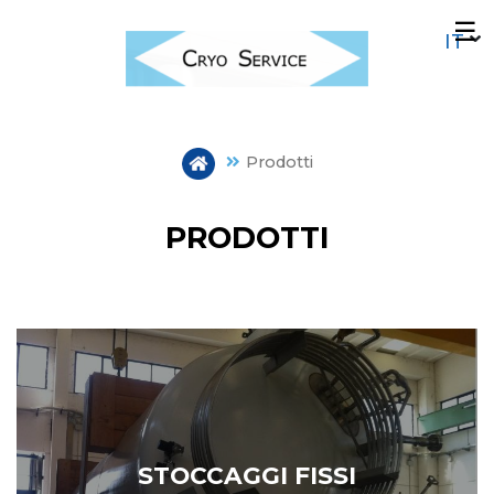
Salta
☰
al
contenuto
principale
Prodotti
PRODOTTI
STOCCAGGI FISSI
TRAILERS
STOCCAGGI FISSI