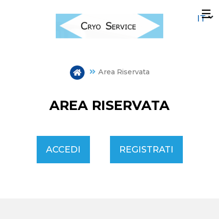
Salta
☰
al
contenuto
principale
Area Riservata
AREA RISERVATA
ACCEDI
REGISTRATI