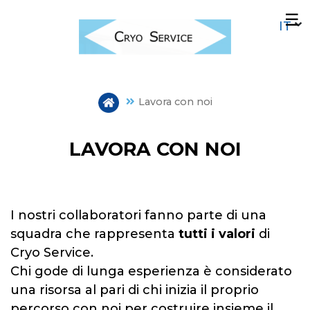
Salta
☰
al
contenuto
principale
Lavora con noi
LAVORA CON NOI
I nostri collaboratori fanno parte di una
squadra che rappresenta
tutti i valori
di
Cryo Service.
Chi gode di lunga esperienza è considerato
una risorsa al pari di chi inizia il proprio
percorso con noi per costruire insieme il