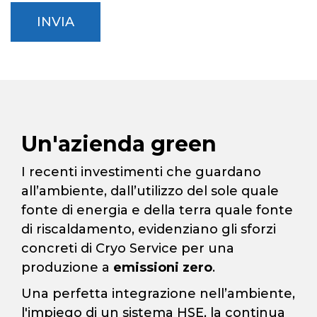
al
INVIA
trattamento
dei
dati
personali
*
Un'azienda green
I recenti investimenti che guardano
all’ambiente, dall’utilizzo del sole quale
fonte di energia e della terra quale fonte
di riscaldamento, evidenziano gli sforzi
concreti di Cryo Service per una
produzione a
emissioni zero
.
Una perfetta integrazione nell’ambiente,
l'impiego di un sistema HSE, la continua