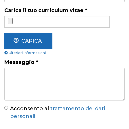
Carica il tuo curriculum vitae
*
CARICA
Ulteriori informazioni
I
Messaggio
*
file
devono
pesare
meno
di
16
MB
.
Tipi
di
Acconsento al
trattamento dei dati
file
personali
permessi:
pdf
.
Acconsento