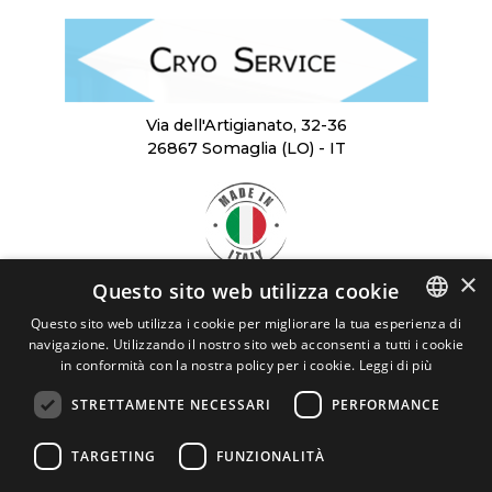
Via dell'Artigianato, 32-36
26867 Somaglia (LO) - IT
×
Questo sito web utilizza cookie
SCARICA
Questo sito web utilizza i cookie per migliorare la tua esperienza di
LA BROCHURE
navigazione. Utilizzando il nostro sito web acconsenti a tutti i cookie
ITALIAN
in conformità con la nostra policy per i cookie.
Leggi di più
CRYO SERVICE
ENGLISH
STRETTAMENTE NECESSARI
PERFORMANCE
Cryo Service Srl - P.I. 03898120963
TARGETING
FUNZIONALITÀ
REA: LO - 1454309
cryoservice@legalmail.it