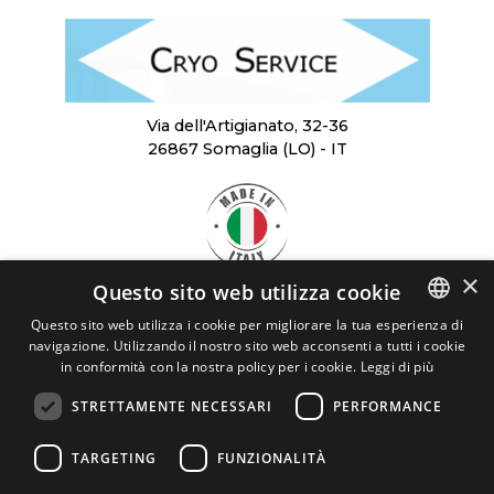
Via dell'Artigianato, 32-36
26867 Somaglia (LO) - IT
×
Questo sito web utilizza cookie
SCARICA
Questo sito web utilizza i cookie per migliorare la tua esperienza di
LA BROCHURE
navigazione. Utilizzando il nostro sito web acconsenti a tutti i cookie
ITALIAN
in conformità con la nostra policy per i cookie.
Leggi di più
CRYO SERVICE
ENGLISH
STRETTAMENTE NECESSARI
PERFORMANCE
Cryo Service Srl - P.I. 03898120963
TARGETING
FUNZIONALITÀ
REA: LO - 1454309
cryoservice@legalmail.it