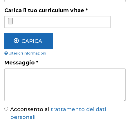
Carica il tuo curriculum vitae
*
CARICA
Ulteriori informazioni
I
Messaggio
*
file
devono
pesare
meno
di
16
MB
.
Tipi
di
Acconsento al
trattamento dei dati
file
personali
permessi:
pdf
.
Acconsento