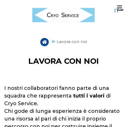
Salta
☰
al
contenuto
principale
Lavora con noi
LAVORA CON NOI
I nostri collaboratori fanno parte di una
squadra che rappresenta
tutti i valori
di
Cryo Service.
Chi gode di lunga esperienza è considerato
una risorsa al pari di chi inizia il proprio
percorso con noi per costruire insieme il