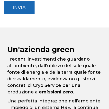
al
INVIA
trattamento
dei
dati
personali
*
Un'azienda green
I recenti investimenti che guardano
all’ambiente, dall’utilizzo del sole quale
fonte di energia e della terra quale fonte
di riscaldamento, evidenziano gli sforzi
concreti di Cryo Service per una
produzione a
emissioni zero
.
Una perfetta integrazione nell’ambiente,
l'impiego di un sistema HSE, la continua