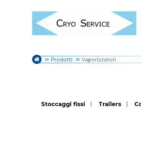
Salta
al
contenuto
principale
Prodotti
Vaporizzatori
Stoccaggi fissi
Trailers
Co