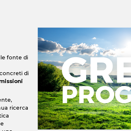
ale fonte di
concreti di
missioni
ente,
nua ricerca
tica
ce