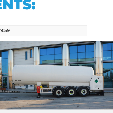
NTS:
09:59