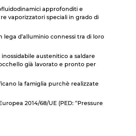
mofluidodinamici approfonditi e
e vaporizzatori speciali in grado di
 lega d’alluminio connessi tra di loro
 inossidabile austenitico a saldare
bocchello già lavorato e pronto per
ficano la famiglia purchè realizzate
va Europea 2014/68/UE (PED: “Pressure