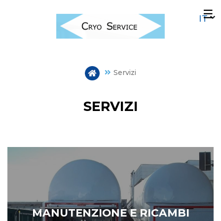
Salta
☰
al
contenuto
principale
Servizi
SERVIZI
MANUTENZIONE E RICAMBI
MANUTENZIONE E RICAMBI