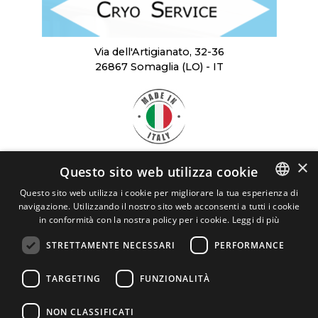
Via dell'Artigianato, 32-36
26867 Somaglia (LO) - IT
×
Questo sito web utilizza cookie
SCARICA
LA BROCHURE
Questo sito web utilizza i cookie per migliorare la tua esperienza di
navigazione. Utilizzando il nostro sito web acconsenti a tutti i cookie
ITALIAN
CRYO SERVICE
in conformità con la nostra policy per i cookie.
Leggi di più
ENGLISH
STRETTAMENTE NECESSARI
PERFORMANCE
Cryo Service Srl - P.I. 03898120963
REA: LO - 1454309
TARGETING
FUNZIONALITÀ
cryoservice@legalmail.it
Privacy
NON CLASSIFICATI